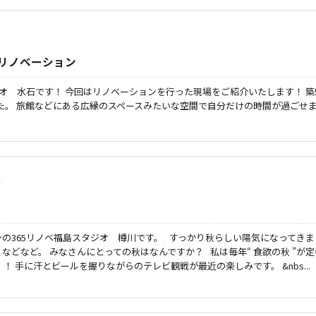
リノベーション
ジオ 水石です！ 今回はリノベーションを行った現場をご紹介いたします！ 
ました。 旅館などにある広縁のスペースみたいな空間で自分だけの時間が過ごせ
ンの365リノベ福島スタジオ 樽川です。 すっかり秋らしい陽気になってきま
などなど。 みなさんにとっての秋はなんですか？ 私は毎年“ 食欲の秋 ”が定
！ 手に汗とビールを握りながらのテレビ観戦が最近の楽しみです。 &nbs...