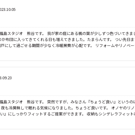
023.10.05
ベ福島スタジオ 熊谷です。 我が家の庭にある楓の葉が少しずつ色づいてきま
いのか布団に入ってきてくれる日も増えてきました。たまらんです。 つい先日ま
網戸にして過ごせる期間が少なく冷暖房費が心配です。 リフォームやリノベー
3.09.23
ベ福島スタジオ 熊谷です。 突然ですが、みなさん『ちょうど良い』というの
く夜も冷房無しで眠れる気候になりました。ちょうど良いです。 オノヤのリノ
い』にしっかりフィットするご提案ができます。 収納もシンデレラフィット