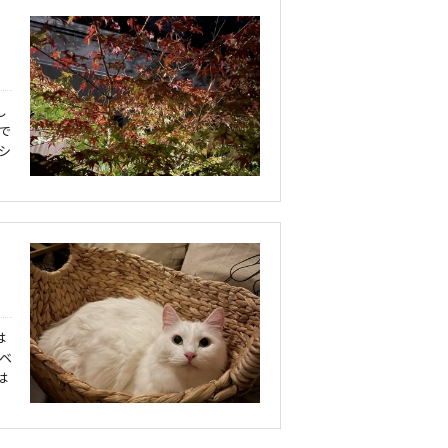
し
で
シ
は
ベ
は