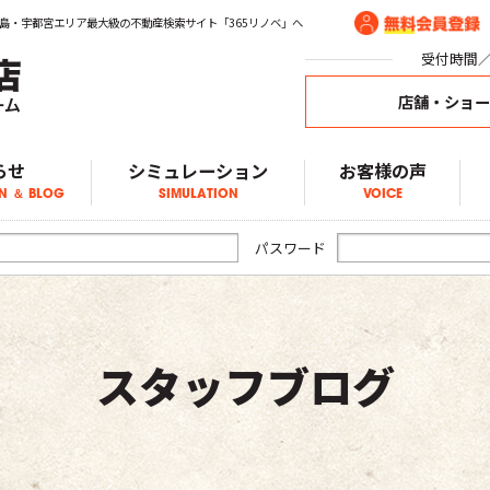
島・宇都宮エリア最大級の不動産検索サイト「365リノベ」へ
受付時間／1
店舗・ショ
らせ
シミュレーション
お客様の声
N ＆ BLOG
SIMULATION
VOICE
ア物件情報
物件情報
物件情報
ブログ
らせ
パスワード
スタッフブログ