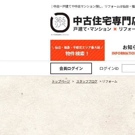
｜中古一戸建てや中古マンション探し、リフォームは仙台・福
お知
仙台・福島・宇都宮エリア最大級
物件検索！
INFORMATIO
中古一戸建て
新築一戸建て
マンション
事業用
土地
宇都宮エリ
仙台エリア
福島エリア
スタッフ
お知
会員ログイン
ログインID
トップページ
>
スタッフブログ
>
リフォーム