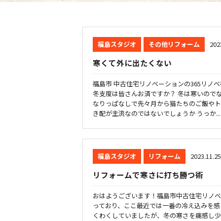
福島スタジオ
その他リフォーム
202
寒くて外に出たくない
福島市 中古住宅リノベーションの365リノ
冬支度は皆さんお済ですか？ 冬は寒いので
なりっぱなしで先々月から猫たちのご飯やト
き配が主流なのではないでしょうか うっか...
福島スタジオ
リフォーム
2023.11.25
リフォームで寒さに打ち勝つ術
おはようございます！福島市中古住宅リノベ
っており、ここ最近では一番の冷え込みを感
くわくしていましたが、冬の寒さを痛感し少