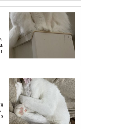
う
ほ
！
頂
っ
点