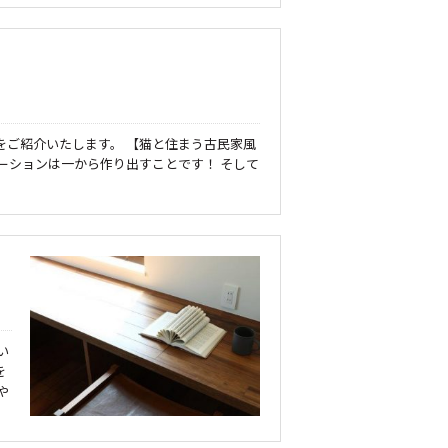
をご紹介いたします。 【猫と住まう古民家風
ーションは一から作り出すことです！ そして
い
を
や