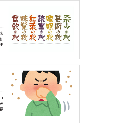
残
過
様
山
週
容