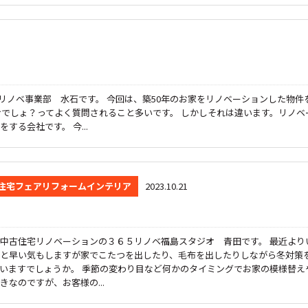
5リノベ事業部 水石です。 今回は、築50年のお家をリノベーションした物件
けでしょ？ってよく質問されること多いです。 しかしそれは違います。リノベ
る会社です。 今...
住宅フェアリフォームインテリア
2023.10.21
中古住宅リノベーションの３６５リノベ福島スタジオ 青田です。 最近より
と早い気もしますが家でこたつを出したり、毛布を出したりしながら冬対策
いますでしょうか。 季節の変わり目など何かのタイミングでお家の模様替え
なのですが、お客様の...