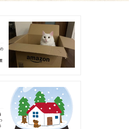
の
置
降
わ
う