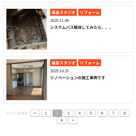
福島スタジオ
リフォーム
2025.11.06
システムバス解体してみたら、、、
福島スタジオ
リフォーム
2025.10.25
リノベーションの施工事例です
ページ 2 of 9
<
1
2
3
4
5
6
7
8
9
>