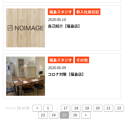
福島スタジオ
新入社員日記
2020.05.10
自己紹介【福島店】
福島スタジオ
その他
2020.05.09
コロナ対策【福島店】
ページ 25 of 26
<
1
...
17
18
19
20
21
22
23
24
25
26
>