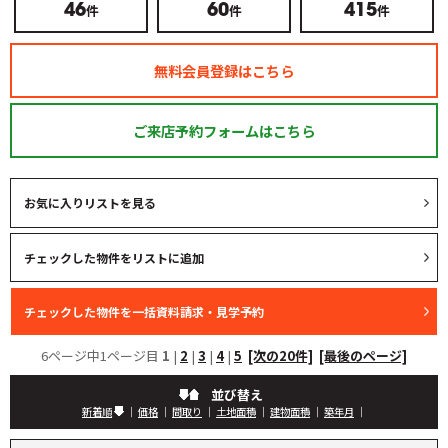
件
件
件
46
60
415
無料会員登録はこちら
ご来店予約フォームはこちら
お気に入りリストを見る
6ページ中1ページ目
1
|
2
|
3
|
4
|
5
[次の20件]
[最後のページ]
並び替え
新着順
｜
価格
｜
間取り
｜
土地面積
｜
建物面積
｜
築年月
｜