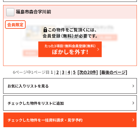
福島市森合字川前
6ページ中1ページ目
1
|
2
|
3
|
4
|
5
[次の20件]
[最後のページ]
お気に入りリストを見る