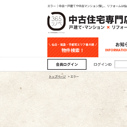
エラー｜中古一戸建てや中古マンション探し、リフォームは仙
お知
仙台・福島・宇都宮エリア最大級
物件検索！
INFORMATIO
中古一戸建て
新築一戸建て
マンション
事業用
土地
宇都宮エリ
仙台エリア
福島エリア
スタッフ
お知
会員ログイン
ログインID
トップページ
>
エラー