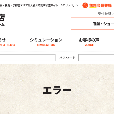
台・福島・宇都宮エリア最大級の不動産検索サイト「365リノベ」へ
受付時間／1
店舗・ショ
らせ
シミュレーション
お客様の声
N ＆ BLOG
SIMULATION
VOICE
ア物件情報
物件情報
物件情報
ブログ
らせ
パスワード
エラー