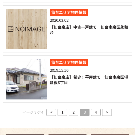
仙台エリア物件情報
2020.03.02
【仙台泉店】中古一戸建て 仙台市泉区永和
台
仙台エリア物件情報
2019.12.16
【仙台泉店】希少！平屋建て 仙台市泉区将
監殿3丁目
ページ 3 of 4
<
1
2
3
4
>