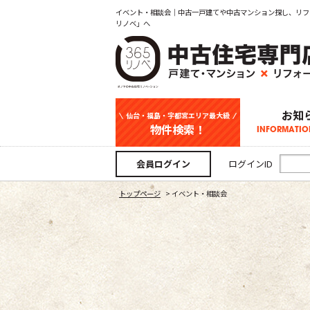
イベント・相談会｜中古一戸建てや中古マンション探し、リフ
リノベ」へ
お知
仙台・福島・宇都宮エリア最大級
物件検索！
INFORMATIO
中古一戸建て
新築一戸建て
マンション
事業用
土地
宇都宮エリ
仙台エリア
福島エリア
スタッフ
お知
会員ログイン
ログインID
トップページ
>
イベント・相談会