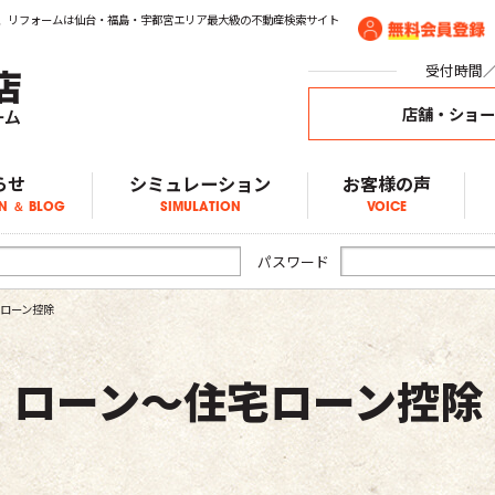
、リフォームは仙台・福島・宇都宮エリア最大級の不動産検索サイト
受付時間／1
店舗・ショ
らせ
シミュレーション
お客様の声
N ＆ BLOG
SIMULATION
VOICE
ア物件情報
物件情報
物件情報
ブログ
らせ
パスワード
ローン控除
ローン～住宅ローン控除