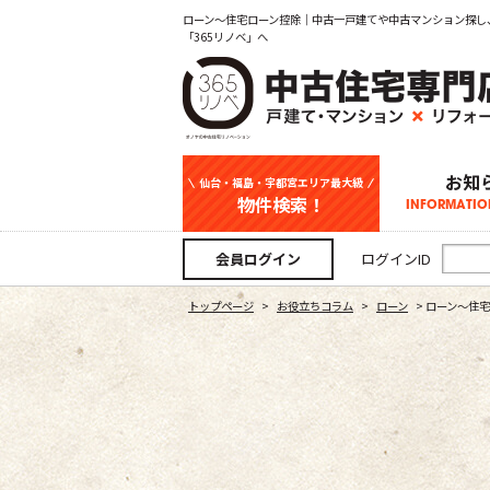
ローン～住宅ローン控除｜中古一戸建てや中古マンション探し
「365リノベ」へ
お知
仙台・福島・宇都宮エリア最大級
物件検索！
INFORMATIO
中古一戸建て
新築一戸建て
マンション
事業用
土地
宇都宮エリ
仙台エリア
福島エリア
スタッフ
お知
会員ログイン
ログインID
トップページ
>
お役立ちコラム
>
ローン
>
ローン～住宅