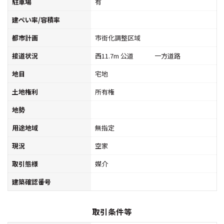
駐車場
有
建ぺい率/容積率
都市計画
市街化調整区域
接道状況
西11.7m 公道 一方道路
地目
宅地
土地権利
所有権
地勢
用途地域
無指定
現況
空家
取引態様
媒介
建築確認番号
取引条件等