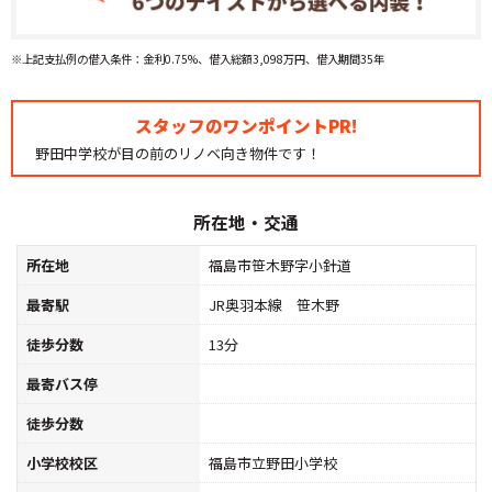
※上記支払例の借入条件：金利0.75%、借入総額3,098万円、借入期間35年
スタッフのワンポイントPR!
野田中学校が目の前のリノベ向き物件です！
所在地・交通
所在地
福島市笹木野字小針道
最寄駅
JR奥羽本線 笹木野
徒歩分数
13分
最寄バス停
徒歩分数
小学校校区
福島市立野田小学校