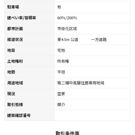
駐車場
有
建ぺい率/容積率
60％/200％
都市計画
市街化区域
接道状況
東4.5m 公道 一方道路
地目
宅地
土地権利
所有権
地勢
平坦
用途地域
第二種中高層住居専用地域
現況
空家
取引態様
媒介
建築確認番号
取引条件等