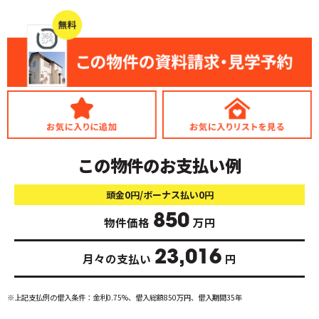
この物件のお支払い例
頭金0円/ボーナス払い0円
850
物件価格
万円
23,016
月々の支払い
円
※上記支払例の借入条件：金利0.75%、借入総額
850
万円、借入期間35年