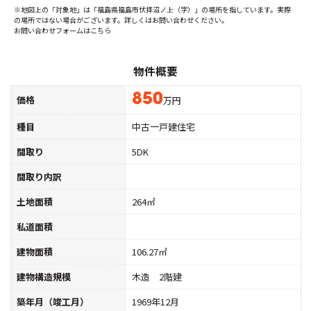
※地図上の「対象地」は「福島県福島市伏拝沼ノ上（字）」の場所を指しています。実際
の場所ではない場合がございます。詳しくはお問い合わせください。
お問い合わせフォームはこちら
物件概要
850
価格
万円
種目
中古一戸建住宅
間取り
5DK
間取り内訳
土地面積
264㎡
私道面積
建物面積
106.27㎡
建物構造規模
木造 2階建
築年月（竣工月）
1969年12月