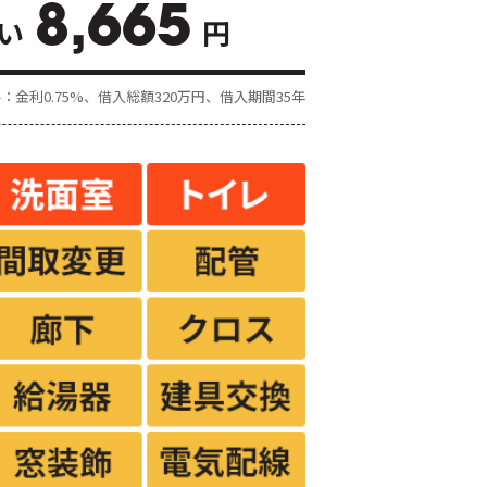
8,665
い
円
金利0.75%、借入総額
320
万円、借入期間35年