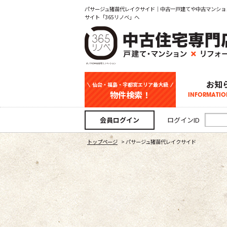
パサージュ猪苗代レイクサイド｜中古一戸建てや中古マンショ
サイト「365リノベ」へ
お知
仙台・福島・宇都宮エリア最大級
物件検索！
INFORMATIO
中古一戸建て
新築一戸建て
マンション
事業用
土地
宇都宮エリ
仙台エリア
福島エリア
スタッフ
お知
会員ログイン
ログインID
トップページ
>
パサージュ猪苗代レイクサイド