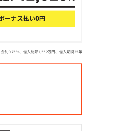
ボーナス払い
円
0
利0.75%、借入総額1,552万円、借入期間35年