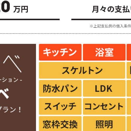
20
万円
月々の支払
※上記支払例の借入条件：