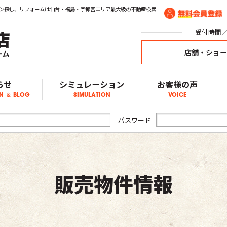
ン探し、リフォームは仙台・福島・宇都宮エリア最大級の不動産検索
受付時間／1
店舗・ショ
らせ
シミュレーション
お客様の声
N ＆ BLOG
SIMULATION
VOICE
ア物件情報
物件情報
物件情報
ブログ
らせ
パスワード
販売物件情報