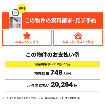
この物件のお支払い例
頭金0円/ボーナス払い0円
748
物件価格
万円
20,254
月々の支払い
円
※上記支払例の借入条件：金利0.75%、借入総額
748
万円、借入期間35年