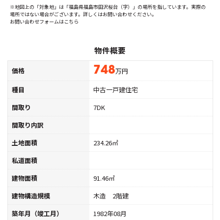
※地図上の「対象地」は「福島県福島市田沢桜台（字）」の場所を指しています。実際の
場所ではない場合がございます。詳しくはお問い合わせください。
お問い合わせフォームはこちら
物件概要
748
価格
万円
種目
中古一戸建住宅
間取り
7DK
間取り内訳
土地面積
234.26㎡
私道面積
建物面積
91.46㎡
建物構造規模
木造 2階建
築年月（竣工月）
1982年08月