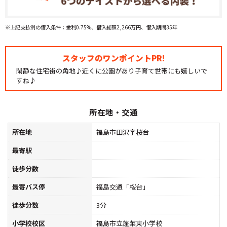
※上記支払例の借入条件：金利0.75%、借入総額2,266万円、借入期間35年
スタッフのワンポイントPR!
閑静な住宅街の角地♪近くに公園があり子育て世帯にも嬉しいで
すね♪
所在地・交通
所在地
福島市田沢字桜台
最寄駅
徒歩分数
最寄バス停
福島交通「桜台」
徒歩分数
3分
小学校校区
福島市立蓬莱東小学校