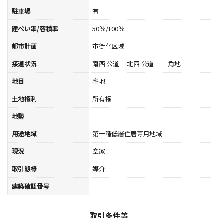
駐車場
有
建ぺい率/容積率
50％/100％
都市計画
市街化区域
接道状況
南西 公道 北西 公道 角地
地目
宅地
土地権利
所有権
地勢
用途地域
第一種低層住居専用地域
現況
空家
取引態様
媒介
建築確認番号
取引条件等