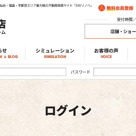
仙台・福島・宇都宮エリア最大級の不動産検索サイト「365リノベ」
受付時間／1
店舗・ショ
らせ
シミュレーション
お客様の声
N ＆ BLOG
SIMULATION
VOICE
ア物件情報
物件情報
物件情報
ブログ
らせ
パスワード
ログイン