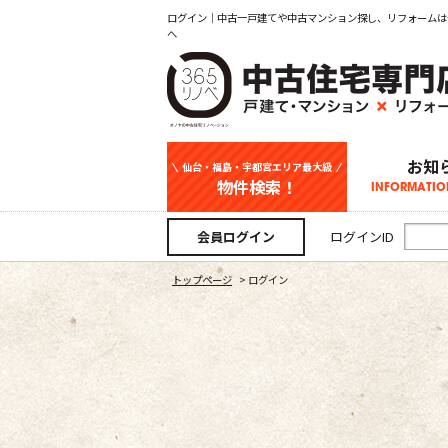
ログイン｜中古一戸建てや中古マンション探し、リフォームは
へ
お知
仙台・福島・宇都宮エリア最大級
物件検索！
INFORMATIO
中古一戸建て
新築一戸建て
マンション
事業用
土地
宇都宮エリ
仙台エリア
福島エリア
スタッフ
お知
会員ログイン
ログインID
トップページ
>
ログイン