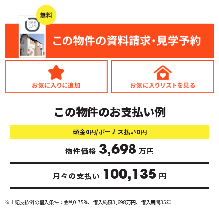
この物件のお支払い例
頭金0円/ボーナス払い0円
3,698
物件価格
万円
100,135
月々の支払い
円
※上記支払例の借入条件：金利0.75%、借入総額
3,698
万円、借入期間35年