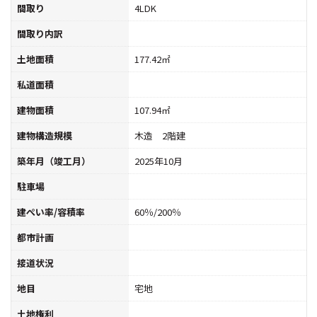
間取り
4LDK
間取り内訳
土地面積
177.42㎡
私道面積
建物面積
107.94㎡
建物構造規模
木造 2階建
築年月（竣工月）
2025年10月
駐車場
建ぺい率/容積率
60％/200％
都市計画
接道状況
地目
宅地
土地権利