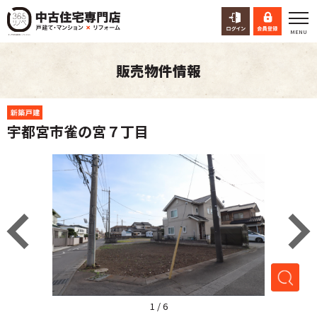
販売物件情報
宇都宮市雀の宮７丁目
1
/
6