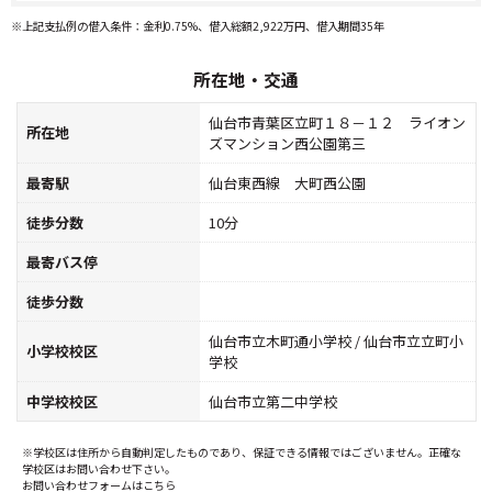
※上記支払例の借入条件：金利0.75%、借入総額2,922万円、借入期間35年
所在地・交通
仙台市青葉区立町１８－１２ ライオン
所在地
ズマンション西公園第三
最寄駅
仙台東西線 大町西公園
徒歩分数
10分
最寄バス停
徒歩分数
仙台市立木町通小学校 / 仙台市立立町小
小学校校区
学校
中学校校区
仙台市立第二中学校
※学校区は住所から自動判定したものであり、保証できる情報ではございません。正確な
学校区はお問い合わせ下さい。
お問い合わせフォームはこちら