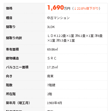
1,690
価格
万円（
↓22.8％値下がり
）
種目
中古マンション
間取り
3LDK
ＬＤＫ12.2畳×1室 洋6.1畳×1室 洋6畳
間取り内訳
×1室 洋5.5畳×1室
専有面積
69.86㎡
建物構造
ＳＲＣ
バルコニー面積
17.25㎡
向き
南東
階数
7階建
所在階
2階
築年月（竣工月）
1983年4月