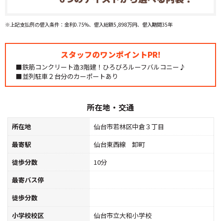
※上記支払例の借入条件：金利0.75%、借入総額5,898万円、借入期間35年
スタッフのワンポイントPR!
■鉄筋コンクリート造3階建！ひろびろルーフバルコニー♪
■並列駐車２台分のカーポートあり
所在地・交通
所在地
仙台市若林区中倉３丁目
最寄駅
仙台東西線 卸町
徒歩分数
10分
最寄バス停
徒歩分数
小学校校区
仙台市立大和小学校