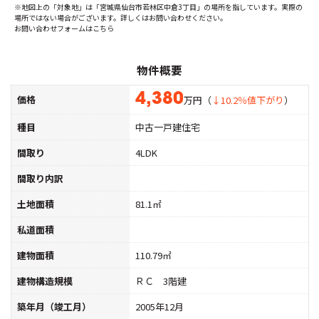
※地図上の「対象地」は「宮城県仙台市若林区中倉3丁目」の場所を指しています。実際の
場所ではない場合がございます。詳しくはお問い合わせください。
お問い合わせフォームはこちら
物件概要
4,380
価格
万円（
↓10.2％値下がり
）
種目
中古一戸建住宅
間取り
4LDK
間取り内訳
土地面積
81.1㎡
私道面積
建物面積
110.79㎡
建物構造規模
ＲＣ 3階建
築年月（竣工月）
2005年12月