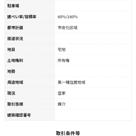
駐車場
建ぺい率/容積率
60％/160％
都市計画
市街化区域
接道状況
地目
宅地
土地権利
所有権
地勢
用途地域
第一種住居地域
現況
空家
取引態様
媒介
建築確認番号
取引条件等