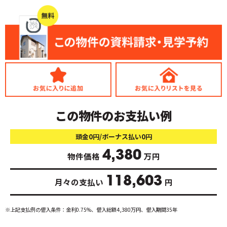
この物件のお支払い例
頭金0円/ボーナス払い0円
4,380
物件価格
万円
118,603
月々の支払い
円
※上記支払例の借入条件：金利0.75%、借入総額
4,380
万円、借入期間35年