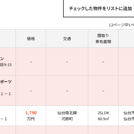
12ページ中1
間取り
価格
交通
専有面積
ン
–
–
–
9-15
ポーツ
–
–
–
１－１
1,790
仙台南北線
2SLDK
仙台
－１
万円
河原町
60.9㎡
仙台