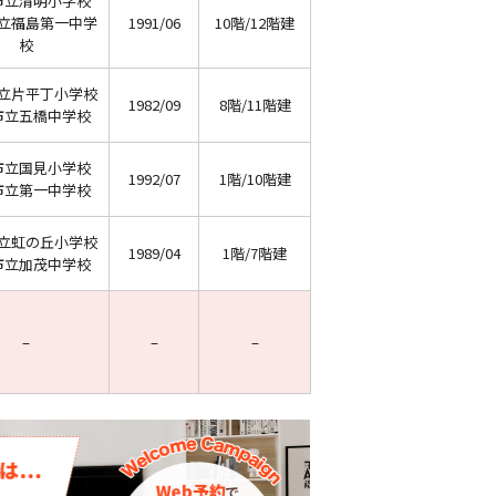
市立清明小学校
立福島第一中学
1991/06
10階/12階建
校
立片平丁小学校
1982/09
8階/11階建
市立五橋中学校
市立国見小学校
1992/07
1階/10階建
市立第一中学校
立虹の丘小学校
1989/04
1階/7階建
市立加茂中学校
–
–
–