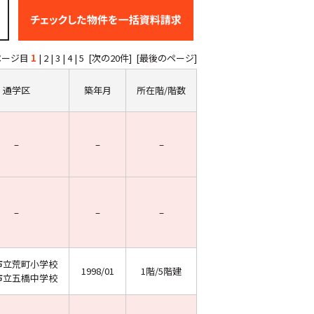
ページ目
1
|
2
|
3
|
4
|
5
[次の20件]
[最後のページ]
通学区
築年月
所在階/階数
–
–
–
–
–
–
市立荒町小学校
1998/01
1階/5階建
市立五橋中学校