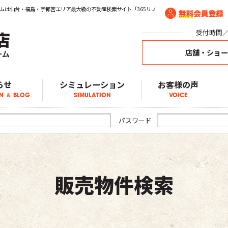
ムは仙台・福島・宇都宮エリア最大級の不動産検索サイト「365リノ
受付時間／1
店舗・ショ
らせ
シミュレーション
お客様の声
N ＆ BLOG
SIMULATION
VOICE
ア物件情報
物件情報
物件情報
ブログ
らせ
パスワード
販売物件検索