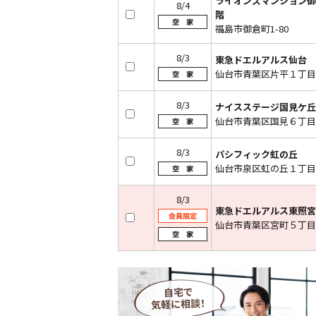
ライオンズマンション御
8/4
階
福島市御倉町1-80
8/3
東急ドエルアルス仙台
仙台市青葉区片平１丁目
8/3
ナイスステージ国見ケ丘
仙台市青葉区国見６丁目
8/3
パシフィック虹の丘
仙台市泉区虹の丘１丁目
8/3
東急ドエルアルス東照宮
仙台市青葉区宮町５丁目