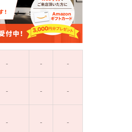
–
–
–
–
–
–
–
–
–