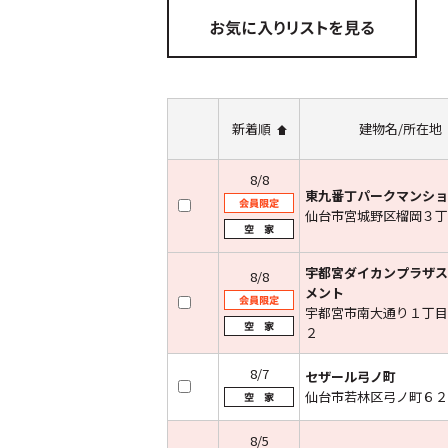
新着順
建物名/所在地
8/8
東九番丁パークマンショ
仙台市宮城野区榴岡３丁目
宇都宮ダイカンプラザス
8/8
メント
宇都宮市南大通り１丁目
２
8/7
セザール弓ノ町
仙台市若林区弓ノ町６２
8/5