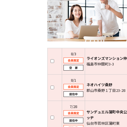
8/3
ライオンズマンション仲
福島市仲間町3-3
8/1
ネオハイツ桑野
郡山市桑野１丁目23-28
7/28
サンデュエル蒲町中央公
ッヂ
仙台市若林区蒲町東