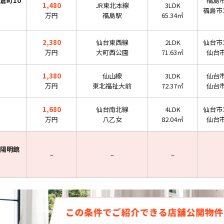
倉町10
福島
1,480
JR東北本線
3LDK
福島市
万円
福島駅
65.34㎡
2,380
仙台東西線
2LDK
仙台市
万円
大町西公園
71.63㎡
仙台
1,380
仙山線
3LDK
仙台
万円
東北福祉大前
72.37㎡
仙台
1,680
仙台南北線
4LDK
仙台市
万円
八乙女
82.04㎡
仙台
陽明館
–
–
–