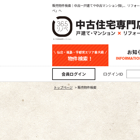
販売物件検索｜中古一戸建てや中古マンション探し、リフォー
ベ」へ
お知
仙台・福島・宇都宮エリア最大級
物件検索！
INFORMATIO
中古一戸建て
新築一戸建て
マンション
事業用
土地
宇都宮エリ
仙台エリア
福島エリア
スタッフ
お知
会員ログイン
ログインID
トップページ
>
販売物件検索