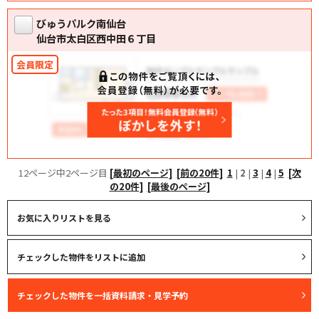
びゅうパルク南仙台
仙台市太白区西中田６丁目
12ページ中2ページ目
[最初のページ]
[前の20件]
1
|
2
|
3
|
4
|
5
[次
の20件]
[最後のページ]
お気に入りリストを見る