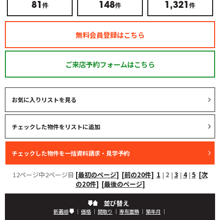
件
件
件
81
148
1,321
無料会員登録はこちら
ご来店予約フォームはこちら
お気に入りリストを見る
12ページ中2ページ目
[最初のページ]
[前の20件]
1
|
2
|
3
|
4
|
5
[次
の20件]
[最後のページ]
並び替え
新着順
｜
価格
｜
間取り
｜
専有面積
｜
築年月
｜