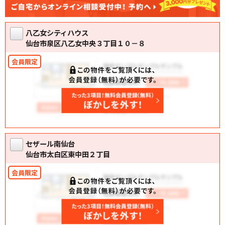
八乙女シティハウス
仙台市泉区八乙女中央３丁目１０－８
セザール南仙台
仙台市太白区東中田２丁目