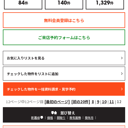
件
件
件
84
140
1,329
無料会員登録はこちら
ご来店予約フォームはこちら
お気に入りリストを見る
12ページ中12ページ目
[最初のページ]
[前の20件]
8
|
9
|
10
|
11
|
12
並び替え
新着順
｜
価格
｜
間取り
｜
専有面積
｜
築年月
｜