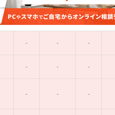
–
–
–
–
–
–
–
–
–