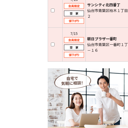
サンシティ北四番丁
仙台市青葉区柏木１丁目
２
7/15
朝日プラザ一番町
仙台市青葉区一番町１丁
－１６