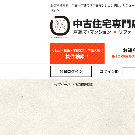
販売物件検索｜中古一戸建てや中古マンション探し、リフォー
ベ」へ
お知
仙台・福島・宇都宮エリア最大級
物件検索！
INFORMATIO
中古一戸建て
新築一戸建て
マンション
事業用
土地
宇都宮エリ
仙台エリア
福島エリア
スタッフ
お知
会員ログイン
ログインID
トップページ
>
販売物件検索