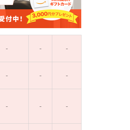
–
–
–
–
–
–
–
–
–