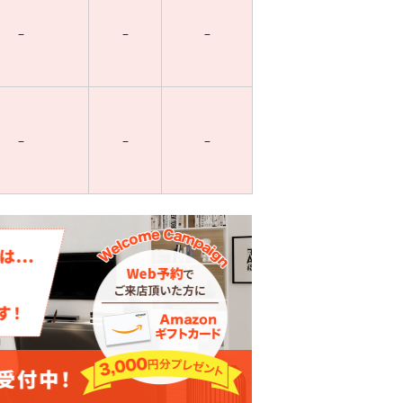
–
–
–
–
–
–