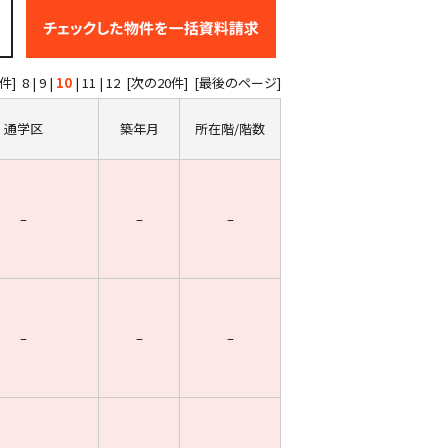
件]
8
|
9
|
10
|
11
|
12
[次の20件]
[最後のページ]
通学区
築年月
所在階/階数
–
–
–
–
–
–