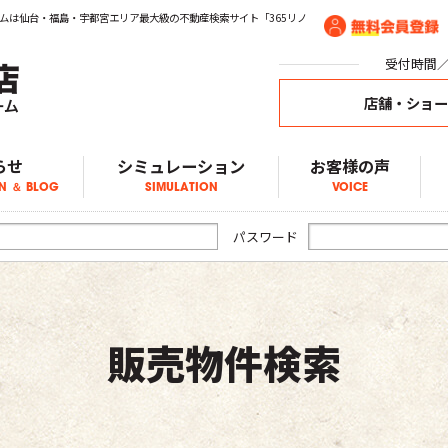
ムは仙台・福島・宇都宮エリア最大級の不動産検索サイト「365リノ
受付時間／1
店舗・ショ
らせ
シミュレーション
お客様の声
N ＆ BLOG
SIMULATION
VOICE
ア物件情報
物件情報
物件情報
ブログ
らせ
パスワード
販売物件検索