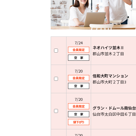
7/24
ネオハイツ並木Ⅱ
郡山市並木２丁目
7/20
信和大町マンション
郡山市大町２丁目3
7/20
グラン・ドムール南仙台
仙台市太白区中田６丁目
7/20