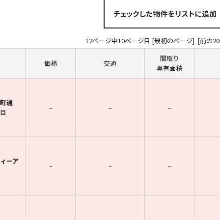
12ページ中10ページ目
[最初のページ]
[前の20
間取り
価格
交通
専有面積
町通
–
–
–
目
ィーア
–
–
–