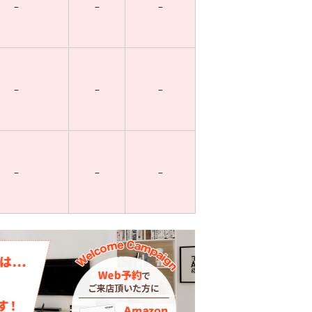
–
–
–
–
–
–
–
–
–