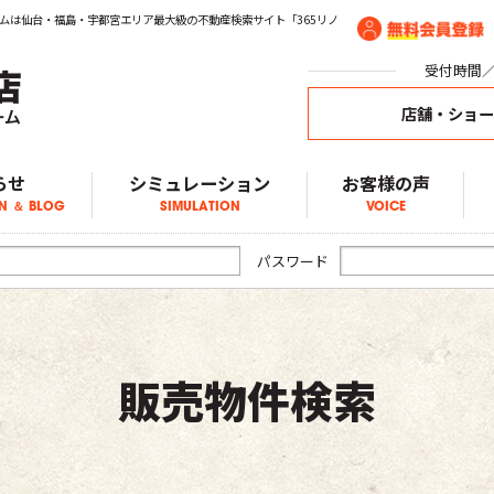
ムは仙台・福島・宇都宮エリア最大級の不動産検索サイト「365リノ
受付時間／1
店舗・ショ
らせ
シミュレーション
お客様の声
N ＆ BLOG
SIMULATION
VOICE
ア物件情報
物件情報
物件情報
ブログ
らせ
パスワード
販売物件検索