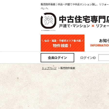
販売物件検索｜中古一戸建てや中古マンション探し、リフォー
ベ」へ
お知
仙台・福島・宇都宮エリア最大級
物件検索！
INFORMATIO
中古一戸建て
新築一戸建て
マンション
事業用
土地
宇都宮エリ
仙台エリア
福島エリア
スタッフ
お知
会員ログイン
ログインID
トップページ
>
販売物件検索