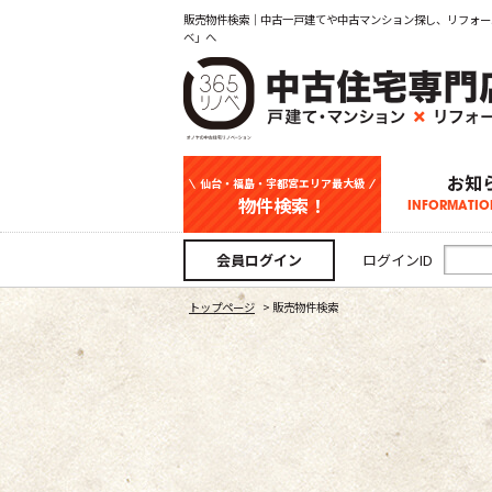
販売物件検索｜中古一戸建てや中古マンション探し、リフォー
ベ」へ
お知
仙台・福島・宇都宮エリア最大級
物件検索！
INFORMATIO
中古一戸建て
新築一戸建て
マンション
事業用
土地
宇都宮エリ
仙台エリア
福島エリア
スタッフ
お知
会員ログイン
ログインID
トップページ
>
販売物件検索