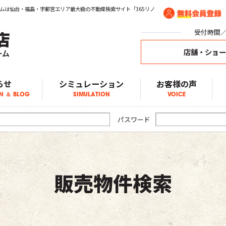
ムは仙台・福島・宇都宮エリア最大級の不動産検索サイト「365リノ
受付時間／1
店舗・ショ
らせ
シミュレーション
お客様の声
N ＆ BLOG
SIMULATION
VOICE
ア物件情報
物件情報
物件情報
ブログ
らせ
パスワード
販売物件検索