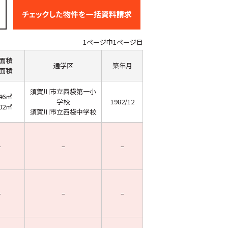
1ページ中1ページ目
面積
通学区
築年月
面積
須賀川市立西袋第一小
.46㎡
学校
1982/12
.02㎡
須賀川市立西袋中学校
–
–
–
–
–
–