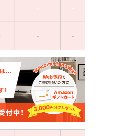
–
–
–
–
–
–