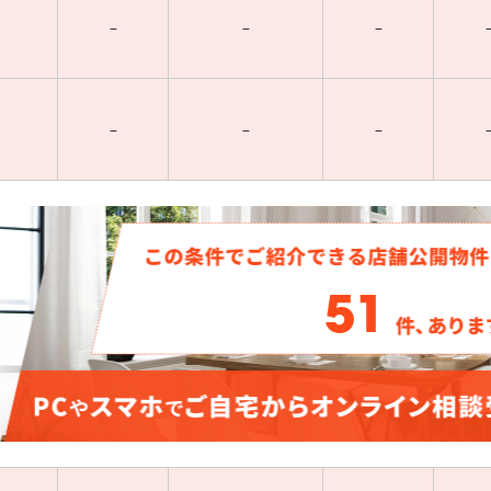
–
–
–
–
–
–
51