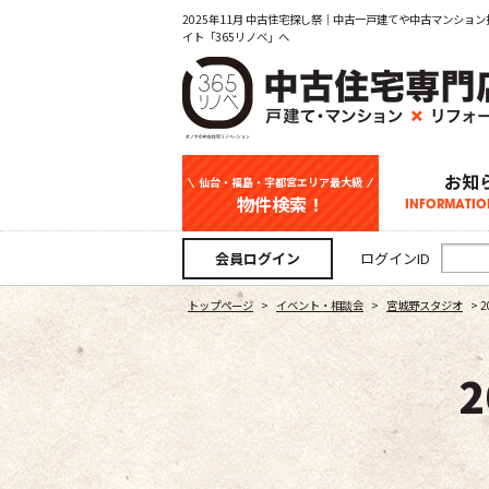
2025年11月 中古住宅探し祭｜中古一戸建てや中古マンシ
イト「365リノベ」へ
お知
仙台・福島・宇都宮エリア最大級
物件検索！
INFORMATIO
中古一戸建て
新築一戸建て
マンション
事業用
土地
宇都宮エリ
仙台エリア
福島エリア
スタッフ
お知
会員ログイン
ログインID
トップページ
>
イベント・相談会
>
宮城野スタジオ
>
2