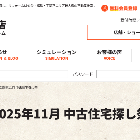
ョン探し、リフォームは仙台・福島・宇都宮エリア最大級の不動産検索サ
受付時間／1
店舗・ショ
らせ
シミュレーション
お客様の声
N ＆ BLOG
SIMULATION
VOICE
ア物件情報
物件情報
物件情報
ブログ
らせ
パスワード
025年11月 中古住宅探し祭
2025年11月 中古住宅探し