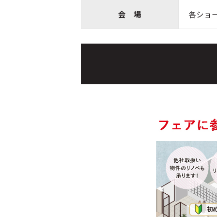
会 場
各ショ