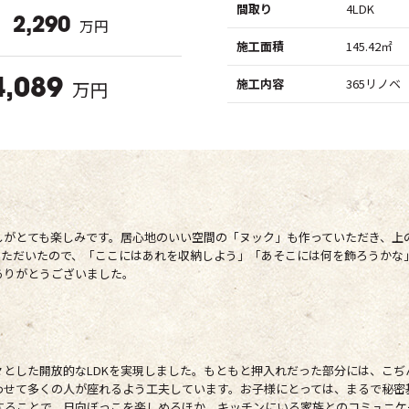
間取り
4LDK
2,290
万円
施工面積
145.42㎡
施工内容
365リノベ
万円
4,089
しがとても楽しみです。居心地のいい空間の「ヌック」も作っていただき、上
いただいたので、「ここにはあれを収納しよう」「あそこには何を飾ろうかな
ありがとうございました。
ト
々とした開放的なLDKを実現しました。もともと押入れだった部分には、こぢ
わせて多くの人が座れるよう工夫しています。お子様にとっては、まるで秘密
することで、日向ぼっこを楽しめるほか、キッチンにいる家族とのコミュニケ