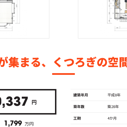
が集まる、くつろぎの空
建築年月
平成8年
0,337
円
築年数
築28年
工期
4か月
1,799
万円