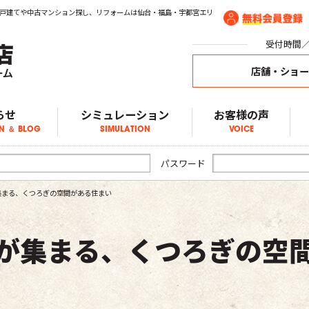
戸建てや中古マンション探し、リフォームは仙台・福島・宇都宮エリ
受付時間／1
店舗・ショ
らせ
シミュレーション
お客様の声
N ＆ BLOG
SIMULATION
VOICE
ア物件情報
物件情報
物件情報
ブログ
らせ
パスワード
集まる、くつろぎの空間がある住まい
が集まる、くつろぎの空