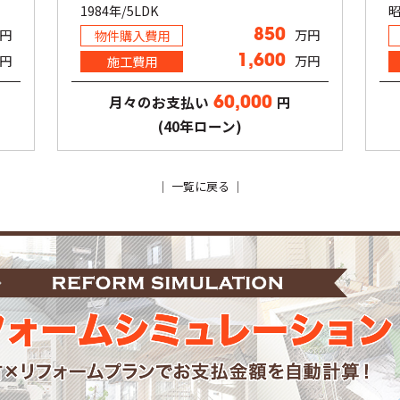
1984年/5LDK
昭
円
万円
物件購入費用
850
円
万円
施工費用
1,600
月々のお支払い
円
60,000
(40年ローン)
｜
一覧に戻る
｜