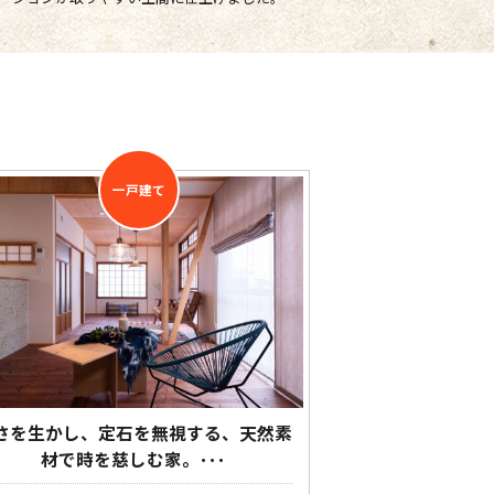
一戸建て
さを生かし、定石を無視する、天然素
材で時を慈しむ家。･･･