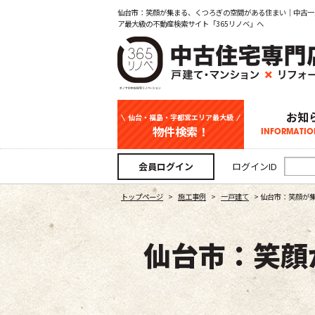
仙台市：笑顔が集まる、くつろぎの空間がある住まい｜中古一
ア最大級の不動産検索サイト「365リノベ」へ
お知
仙台・福島・宇都宮エリア最大級
物件検索！
INFORMATIO
中古一戸建て
新築一戸建て
マンション
事業用
土地
宇都宮エリ
仙台エリア
福島エリア
スタッフ
お知
会員ログイン
ログインID
トップページ
>
施工事例
>
一戸建て
>
仙台市：笑顔が
仙台市：笑顔