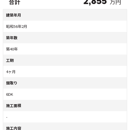
万円
合計
2,855
建築年月
昭和56年2月
築年数
築40年
工期
4ヶ月
間取り
6DK
施工面積
-
施工内容