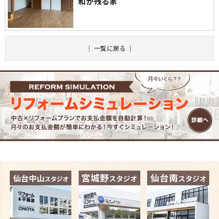
和が残る家
｜
一覧に戻る
｜