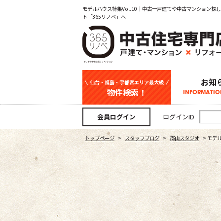
モデルハウス特集Vol.10｜中古一戸建てや中古マンション
ト「365リノベ」へ
お知
仙台・福島・宇都宮エリア最大級
物件検索！
INFORMATIO
中古一戸建て
新築一戸建て
マンション
事業用
土地
宇都宮エリ
仙台エリア
福島エリア
スタッフ
お知
会員ログイン
ログインID
トップページ
>
スタッフブログ
>
郡山スタジオ
>
モデル