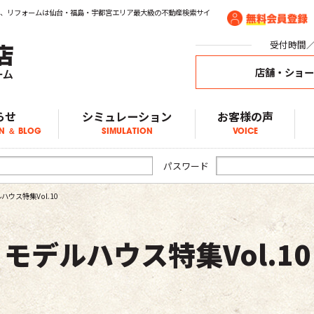
探し、リフォームは仙台・福島・宇都宮エリア最大級の不動産検索サイ
受付時間／1
店舗・ショ
らせ
シミュレーション
お客様の声
N ＆ BLOG
SIMULATION
VOICE
ア物件情報
物件情報
物件情報
ブログ
らせ
パスワード
ハウス特集Vol.10
モデルハウス特集Vol.10