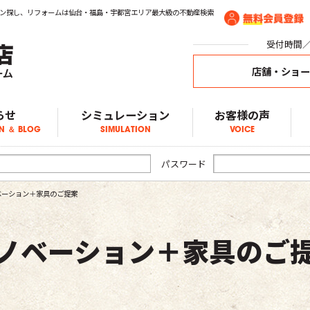
ン探し、リフォームは仙台・福島・宇都宮エリア最大級の不動産検索
受付時間／1
店舗・ショ
らせ
シミュレーション
お客様の声
N ＆ BLOG
SIMULATION
VOICE
ア物件情報
物件情報
物件情報
ブログ
らせ
パスワード
ベーション＋家具のご提案
ノベーション＋家具のご