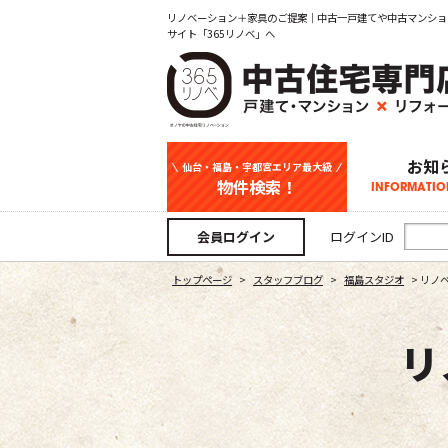
リノベーション＋家具のご提案｜中古一戸建てや中古マンショ
サイト「365リノベ」へ
お知
仙台・福島・宇都宮エリア最大級
物件検索！
INFORMATIO
中古一戸建て
新築一戸建て
マンション
事業用
土地
宇都宮エリ
仙台エリア
福島エリア
スタッフ
お知
会員ログイン
ログインID
トップページ
>
スタッフブログ
>
福島スタジオ
>
リノ
リ