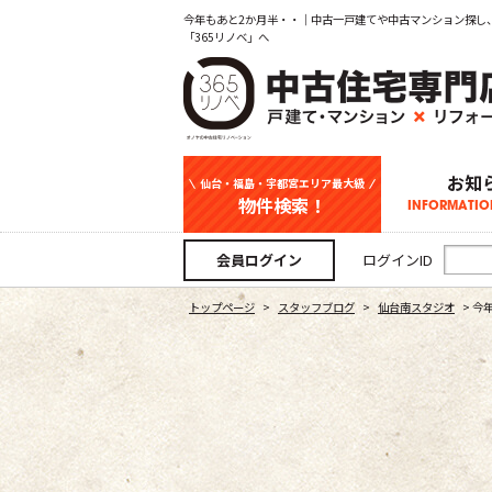
今年もあと2か月半・・｜中古一戸建てや中古マンション探し
「365リノベ」へ
お知
仙台・福島・宇都宮エリア最大級
物件検索！
INFORMATIO
中古一戸建て
新築一戸建て
マンション
事業用
土地
宇都宮エリ
仙台エリア
福島エリア
スタッフ
お知
会員ログイン
ログインID
トップページ
>
スタッフブログ
>
仙台南スタジオ
>
今