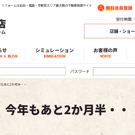
、リフォームは仙台・福島・宇都宮エリア最大級の不動産検索サイト
受付時間／1
店舗・ショ
らせ
シミュレーション
お客様の声
N ＆ BLOG
SIMULATION
VOICE
ア物件情報
物件情報
物件情報
ブログ
らせ
パスワード
年もあと2か月半・・
今年もあと2か月半・・