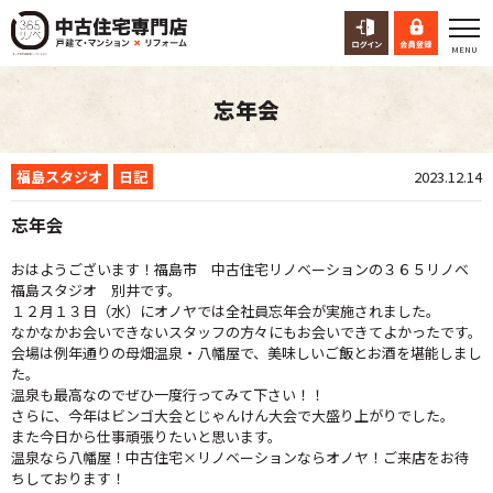
忘年会
福島スタジオ
日記
2023.12.14
忘年会
おはようございます！福島市 中古住宅リノベーションの３６５リノベ
福島スタジオ 別井です。
１２月１３日（水）にオノヤでは全社員忘年会が実施されました。
なかなかお会いできないスタッフの方々にもお会いできてよかったです。
会場は例年通りの母畑温泉・八幡屋で、美味しいご飯とお酒を堪能しまし
た。
温泉も最高なのでぜひ一度行ってみて下さい！！
さらに、今年はビンゴ大会とじゃんけん大会で大盛り上がりでした。
また今日から仕事頑張りたいと思います。
温泉なら八幡屋！中古住宅×リノベーションならオノヤ！ご来店をお待
ちしております！