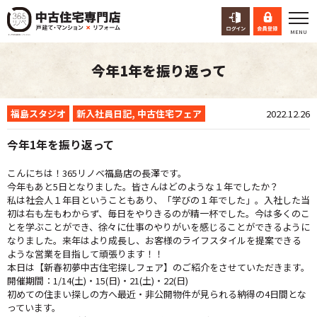
今年1年を振り返って
福島スタジオ
新入社員日記
,
中古住宅フェア
2022.12.26
今年1年を振り返って
こんにちは！365リノベ福島店の長澤です。
今年もあと5日となりました。皆さんはどのような１年でしたか？
私は社会人１年目ということもあり、「学びの１年でした」。入社した当
初は右も左もわからず、毎日をやりきるのが精一杯でした。今は多くのこ
とを学ぶことができ、徐々に仕事のやりがいを感じることができるように
なりました。来年はより成長し、お客様のライフスタイルを提案できる
ような営業を目指して頑張ります！！
本日は【新春初夢中古住宅探しフェア】のご紹介をさせていただきます。
開催期間：1/14(土)・15(日)・21(土)・22(日)
初めての住まい探しの方へ最近・非公開物件が見られる納得の4日間とな
っています。