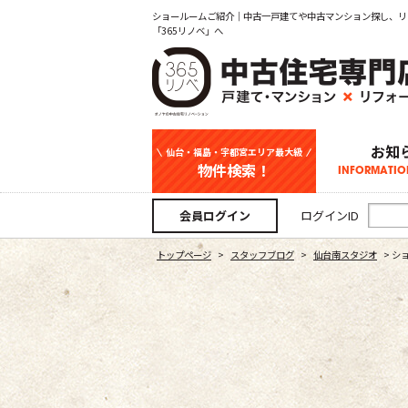
ショールームご紹介｜中古一戸建てや中古マンション探し、リ
「365リノベ」へ
お知
仙台・福島・宇都宮エリア最大級
物件検索！
INFORMATIO
中古一戸建て
新築一戸建て
マンション
事業用
土地
宇都宮エリ
仙台エリア
福島エリア
スタッフ
お知
会員ログイン
ログインID
トップページ
>
スタッフブログ
>
仙台南スタジオ
>
シ