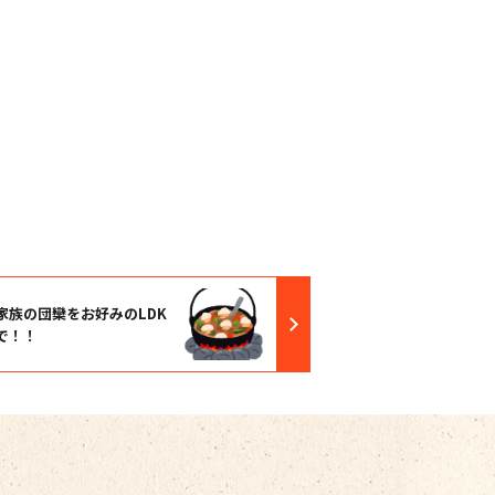
家族の団欒をお好みのLDK
で！！