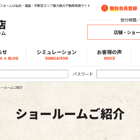
フォームは仙台・福島・宇都宮エリア最大級の不動産検索サイト
受付時間／1
店舗・ショ
らせ
シミュレーション
お客様の声
N ＆ BLOG
SIMULATION
VOICE
ア物件情報
物件情報
物件情報
ブログ
らせ
パスワード
ョールームご紹介
ショールームご紹介