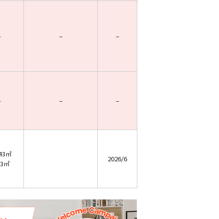
–
–
–
–
–
–
.43㎡
2026/6
.3㎡