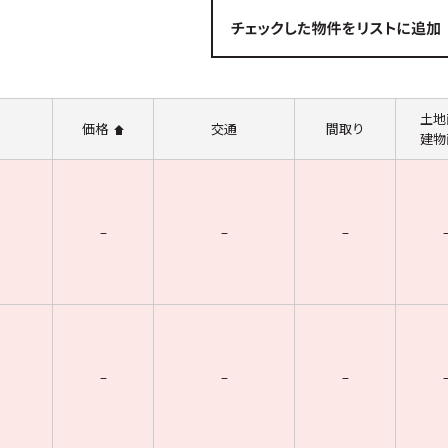
土地
価格
交通
間取り
建物
–
–
–
–
–
–