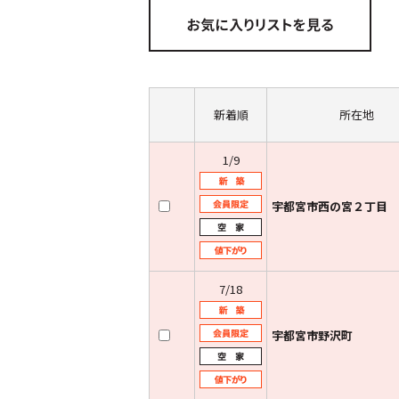
新着順
所在地
1/9
宇都宮市西の宮２丁目
7/18
宇都宮市野沢町