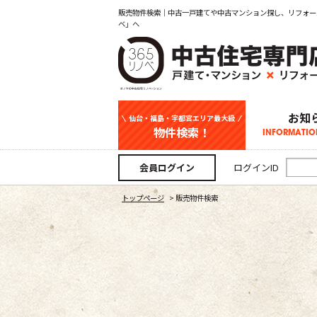
販売物件検索｜中古一戸建てや中古マンション探し、リフォー
ベ」へ
お知
仙台・福島・宇都宮エリア最大級
物件検索！
INFORMATIO
中古一戸建て
新築一戸建て
マンション
事業用
土地
宇都宮エリ
仙台エリア
福島エリア
スタッフ
お知
会員ログイン
ログインID
トップページ
>
販売物件検索