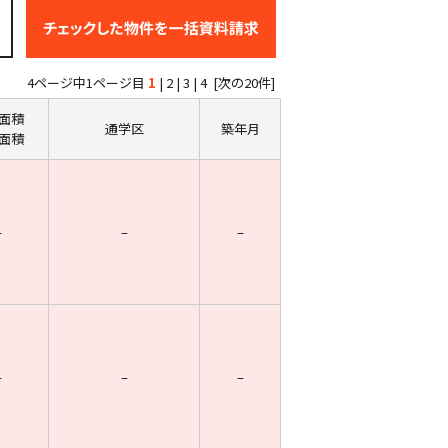
4ページ中1ページ目
1
|
2
|
3
|
4
[次の20件]
面積
通学区
築年月
面積
–
–
–
–
–
–