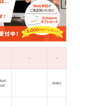
–
–
–
.92㎡
2026/1
12㎡