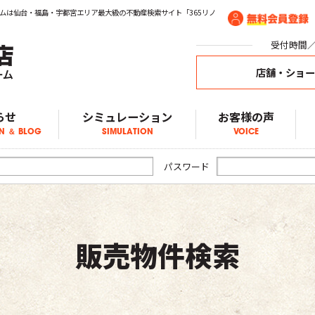
ムは仙台・福島・宇都宮エリア最大級の不動産検索サイト「365リノ
受付時間／1
店舗・ショ
らせ
シミュレーション
お客様の声
N ＆ BLOG
SIMULATION
VOICE
ア物件情報
物件情報
物件情報
ブログ
らせ
パスワード
販売物件検索