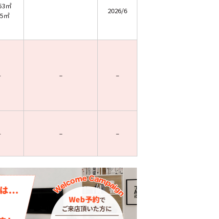
.53㎡
2026/6
05㎡
–
–
–
–
–
–