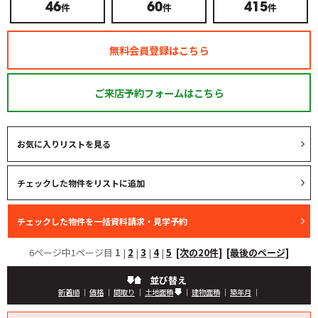
件
件
件
46
60
415
無料会員登録はこちら
ご来店予約フォームはこちら
お気に入りリストを見る
6ページ中1ページ目
1
|
2
|
3
|
4
|
5
[次の20件]
[最後のページ]
並び替え
新着順
｜
価格
｜
間取り
｜
土地面積
｜
建物面積
｜
築年月
｜