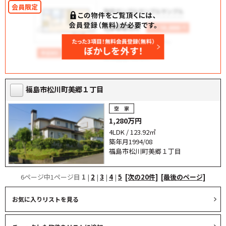
福島市松川町美郷１丁目
1,280万円
4LDK / 123.92㎡
築年月1994/08
福島市松川町美郷１丁目
6ページ中1ページ目
1
|
2
|
3
|
4
|
5
[次の20件]
[最後のページ]
お気に入りリストを見る