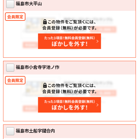
福島市大平山
福島市小倉寺字池ノ作
福島市土船字鑓合内