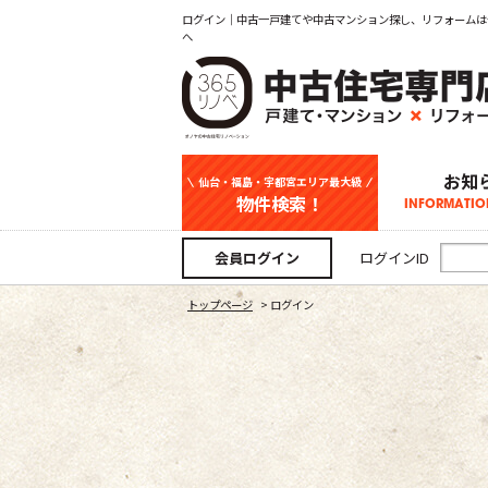
ログイン｜中古一戸建てや中古マンション探し、リフォームは
へ
お知
仙台・福島・宇都宮エリア最大級
物件検索！
INFORMATIO
中古一戸建て
新築一戸建て
マンション
事業用
土地
宇都宮エリ
仙台エリア
福島エリア
スタッフ
お知
会員ログイン
ログインID
トップページ
>
ログイン