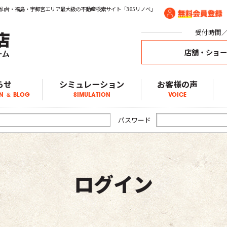
仙台・福島・宇都宮エリア最大級の不動産検索サイト「365リノベ」
受付時間／1
店舗・ショ
らせ
シミュレーション
お客様の声
N ＆ BLOG
SIMULATION
VOICE
ア物件情報
物件情報
物件情報
ブログ
らせ
パスワード
ログイン