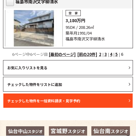
福島市南沢又字柳清水
3,180万円
9SDK / 208.26㎡
築年月1991/04
福島市南沢又字柳清水
6ページ中6ページ目
[最初のページ]
[前の20件]
2
|
3
|
4
|
5
|
6
お気に入りリストを見る