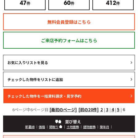
件
件
件
47
60
412
無料会員登録はこちら
ご来店予約フォームはこちら
お気に入りリストを見る
6ページ中6ページ目
[最初のページ]
[前の20件]
2
|
3
|
4
|
5
|
6
並び替え
新着順
｜
価格
｜
間取り
｜
土地面積
｜
建物面積
｜
築年月
｜